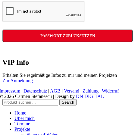
PASSWORT ZURÜCKSETZEN
VIP Info
Erhalten Sie regelmäßige Infos zu mir und meinen Projekten
Zur Anmeldung
Impressum
|
Datenschutz
|
AGB
|
Versand
|
Zahlung
|
Widerruf
© 2026 Carmen Stefanescu | Design by
DN DIGITAL
Search
Home
Über mich
Termine
Projekte
Shapes of Water